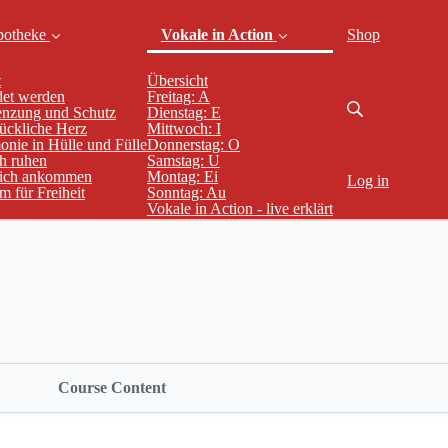
potheke
Vokale in Action
Shop
t
Übersicht
det werden
Freitag: A
enzung und Schutz
Dienstag: E
lückliche Herz
Mittwoch: I
onie in Hülle und Fülle
Donnerstag: O
ch ruhen
Samstag: U
 sich ankommen
Montag: Ei
Log in
 für Freiheit
Sonntag: Au
(current)
Vokale in Action - live erklärt
Course Content