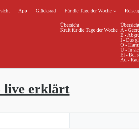
sicht
App
Glücksrad
Für die Tage der Woche
Reisea
Übersicht
Übersich
Kraft für die Tage der Woche
A - Geer
E - Abgr
I - Das g
O - Harm
U - In si
Ei - Bei
Au - Raum
 live erklärt