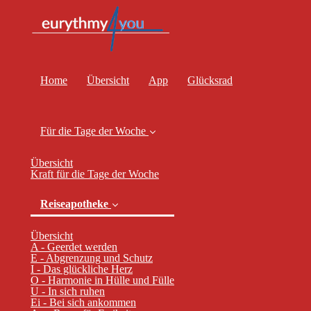
Home
Übersicht
App
Glücksrad
Für die Tage der Woche
Übersicht
Kraft für die Tage der Woche
Reiseapotheke
Übersicht
A - Geerdet werden
E - Abgrenzung und Schutz
I - Das glückliche Herz
(current)
O - Harmonie in Hülle und Fülle
U - In sich ruhen
Ei - Bei sich ankommen