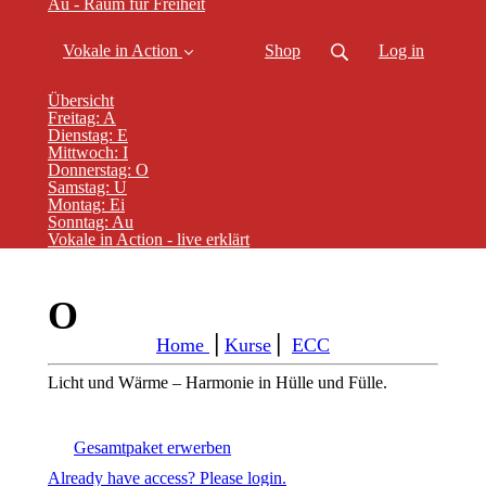
Au - Raum für Freiheit
Vokale in Action
Shop
Log in
Übersicht
Freitag: A
Dienstag: E
Mittwoch: I
Donnerstag: O
Samstag: U
Montag: Ei
Sonntag: Au
Vokale in Action - live erklärt
O
Home
⎪
Kurse
⎪
ECC
Licht und Wärme – Harmonie in Hülle und Fülle.
Gesamtpaket erwerben
Already have access? Please login.