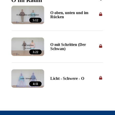
O im Raum
O oben, unten und im
Rücken
5:12
O mit Schritten (Der
Schwan)
3:22
Licht - Schwere - O
4:11