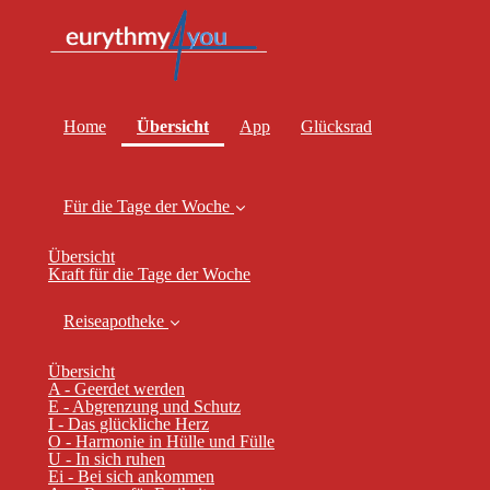
(current)
Home
Übersicht
App
Glücksrad
Für die Tage der Woche
Übersicht
Kraft für die Tage der Woche
Reiseapotheke
Übersicht
A - Geerdet werden
E - Abgrenzung und Schutz
I - Das glückliche Herz
O - Harmonie in Hülle und Fülle
U - In sich ruhen
Ei - Bei sich ankommen