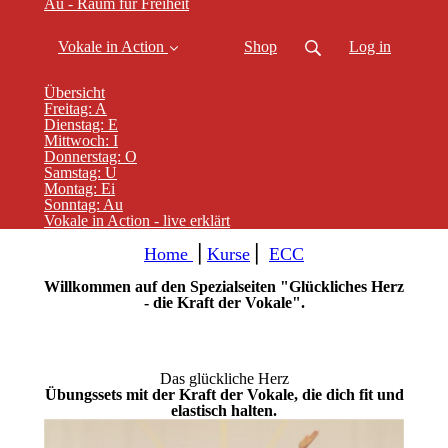
Au - Raum für Freiheit
Vokale in Action
Shop
Log in
Übersicht
Freitag: A
Dienstag: E
Mittwoch: I
Donnerstag: O
Samstag: U
Montag: Ei
Sonntag: Au
Vokale in Action - live erklärt
Home
⎪
Kurse
⎪
ECC
Willkommen auf den Spezialseiten "Glückliches Herz
- die Kraft der Vokale".
Das glückliche Herz
Übungssets mit der Kraft der Vokale, die dich fit und
elastisch halten.