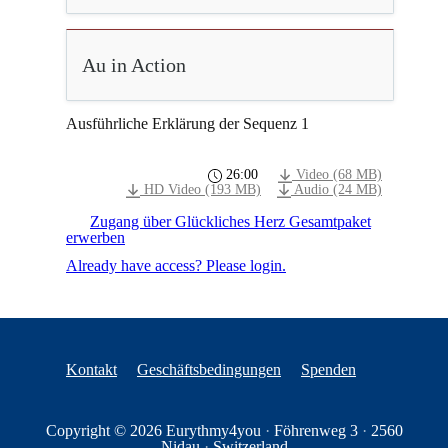
Au in Action
Ausführliche Erklärung der Sequenz 1
26:00
Video (68 MB)
HD Video (193 MB)
Audio (24 MB)
Zugang über Glückliches Herz Gesamtpaket
erwerben
Already have access? Please login.
Kontakt
Geschäftsbedingungen
Spenden
Copyright © 2026
Eurythmy4you
·
Föhrenweg 3
·
2560
Nidau
·
Switzerland