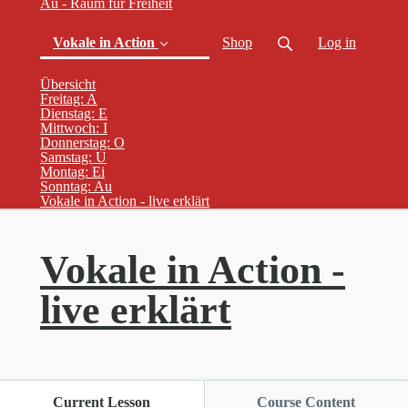
Au - Raum für Freiheit
Vokale in Action
Shop
Log in
Übersicht
Freitag: A
Dienstag: E
Mittwoch: I
Donnerstag: O
Samstag: U
Montag: Ei
Sonntag: Au
(current)
Vokale in Action - live erklärt
Vokale in Action -
live erklärt
Current Lesson
Course Content