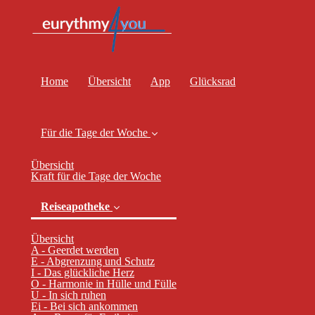
Home
Übersicht
App
Glücksrad
Für die Tage der Woche
Übersicht
Kraft für die Tage der Woche
Reiseapotheke
Übersicht
A - Geerdet werden
E - Abgrenzung und Schutz
(current)
I - Das glückliche Herz
O - Harmonie in Hülle und Fülle
U - In sich ruhen
Ei - Bei sich ankommen