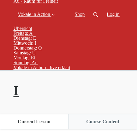
Au - Raum für Freiheit
Vokale in Action
Shop
Log in
Übersicht
Freitag: A
Dienstag: E
Mittwoch: I
Donnerstag: O
Samstag: U
Montag: Ei
Sonntag: Au
Vokale in Action - live erklärt
I
Current Lesson
Course Content