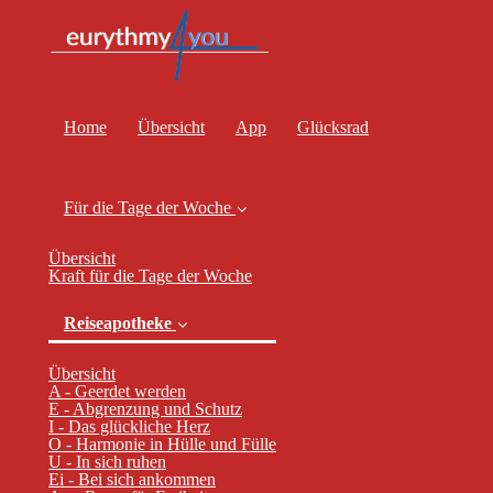
Home
Übersicht
App
Glücksrad
Für die Tage der Woche
Übersicht
Kraft für die Tage der Woche
Reiseapotheke
Übersicht
(current)
A - Geerdet werden
E - Abgrenzung und Schutz
I - Das glückliche Herz
O - Harmonie in Hülle und Fülle
U - In sich ruhen
Ei - Bei sich ankommen