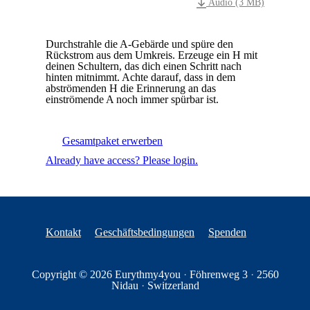
Audio (3 MB)
Durchstrahle die A-Gebärde und spüre den
Rückstrom aus dem Umkreis. Erzeuge ein H mit
deinen Schultern, das dich einen Schritt nach
hinten mitnimmt. Achte darauf, dass in dem
abströmenden H die Erinnerung an das
einströmende A noch immer spürbar ist.
Gesamtpaket erwerben
Already have access? Please login.
Kontakt
Geschäftsbedingungen
Spenden
Copyright © 2026
Eurythmy4you
·
Föhrenweg 3
·
2560
Nidau
·
Switzerland