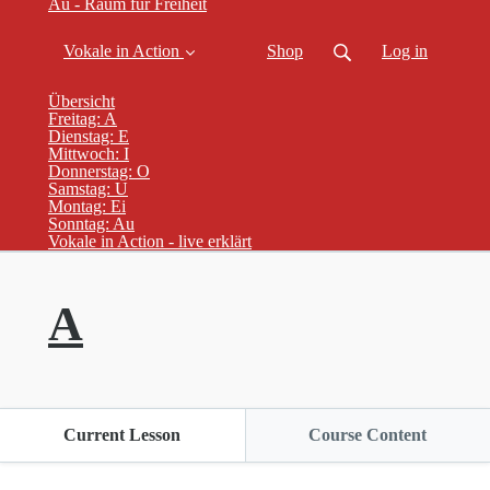
Au - Raum für Freiheit
Vokale in Action
Shop
Log in
Übersicht
Freitag: A
Dienstag: E
Mittwoch: I
Donnerstag: O
Samstag: U
Montag: Ei
Sonntag: Au
Vokale in Action - live erklärt
A
Current Lesson
Course Content