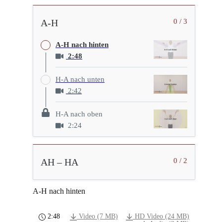
A-H
0 / 3
A-H nach hinten
2:48
H-A nach unten
2:42
H-A nach oben
2:24
AH – HA
0 / 2
A-H nach hinten
2:48
Video (7 MB)
HD Video (24 MB)