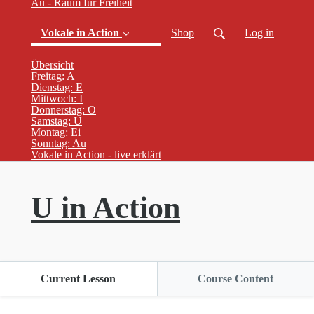
Au - Raum für Freiheit
Vokale in Action
Shop
Log in
Übersicht
Freitag: A
Dienstag: E
Mittwoch: I
Donnerstag: O
(current)
Samstag: U
Montag: Ei
Sonntag: Au
Vokale in Action - live erklärt
U in Action
Current Lesson
Course Content